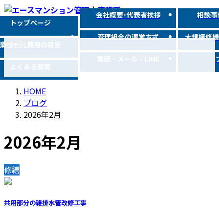
コ
ナ
会社概要･代表者挨拶
相談事
ン
ビ
トップページ
テ
ゲ
管理組合の運営方式
大規模修
ブログ
ン
ー
業務委託費用の目安
ツ
シ
電話・メール・LINE
よくある質問
へ
ョ
ス
ン
HOME
キ
に
ブログ
ッ
移
2026年2月
プ
動
2026年2月
修繕
共用部分の雑排水管改修工事