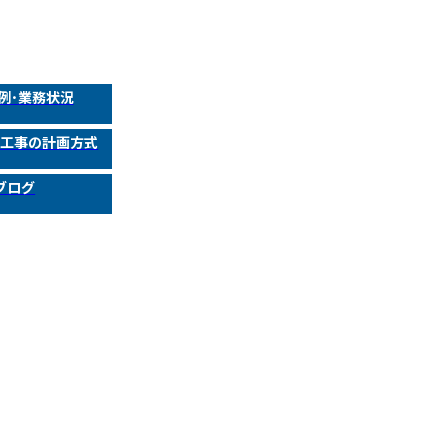
例･業務状況
繕工事の計画方式
ブログ