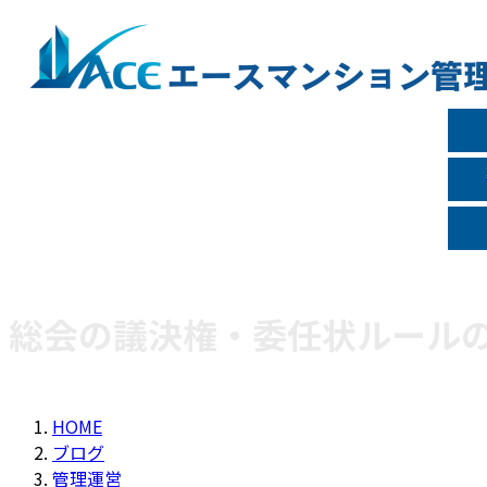
コ
ナ
ン
ビ
テ
ゲ
ン
ー
ツ
シ
へ
ョ
ス
ン
キ
に
ッ
移
プ
動
総会の議決権・委任状ルール
HOME
ブログ
管理運営