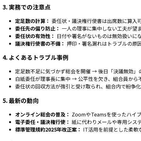
3. 実務での注意点
定足数の計算：
委任状・議決権行使書は出席数に算入
委任先の偏り防止：
一人の理事に集中しない工夫が望
委任状の有効性：
日付や署名がないものは無効扱いに
議決権行使書の不備：
押印・署名漏れはトラブルの原
4. よくあるトラブル事例
定足数不足に気づかず総会を開催 → 後日「決議無効」
白紙委任が理事長に集中 → 公平性を欠き、組合員から
委任状の回収方法が強引と受け取られ、組合内で紛争化
5. 最新の動向
オンライン総会の普及：
ZoomやTeamsを使ったハ
電子委任・議決権行使：
紙に代わりメールや専用シス
標準管理規約2025年改正案：
IT活用を前提とした柔軟