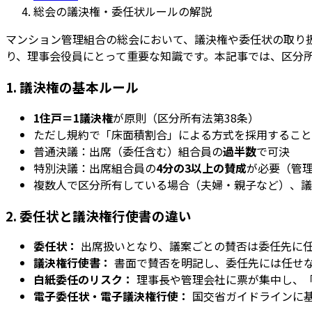
総会の議決権・委任状ルールの解説
マンション管理組合の総会において、議決権や委任状の取り
り、理事会役員にとって重要な知識です。本記事では、区分
1. 議決権の基本ルール
1住戸＝1議決権
が原則（区分所有法第38条）
ただし規約で「床面積割合」による方式を採用すること
普通決議：出席（委任含む）組合員の
過半数
で可決
特別決議：出席組合員の
4分の3以上の賛成
が必要（管
複数人で区分所有している場合（夫婦・親子など）、議
2. 委任状と議決権行使書の違い
委任状：
出席扱いとなり、議案ごとの賛否は委任先に
議決権行使書：
書面で賛否を明記し、委任先には任せ
白紙委任のリスク：
理事長や管理会社に票が集中し、
電子委任状・電子議決権行使：
国交省ガイドラインに基