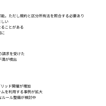
可能。ただし規約と区分所有法を照合する必要あり
ましい
なることがある
因に
の請求を受けた
不満が噴出
イブリッド開催が増加
テムを利用する事例が拡大
なルール整備が検討中