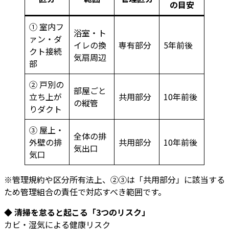
の目安
① 室内フ
浴室・ト
ァン・ダ
イレの換
専有部分
5年前後
クト接続
気扇周辺
部
② 戸別の
部屋ごと
立ち上が
共用部分
10年前後
の縦管
りダクト
③ 屋上・
全体の排
外壁の排
共用部分
10年前後
気出口
気口
※管理規約や区分所有法上、②③は「共用部分」に該当する
ため管理組合の責任で対応すべき範囲です。
◆ 清掃を怠ると起こる「3つのリスク」
カビ・湿気による健康リスク