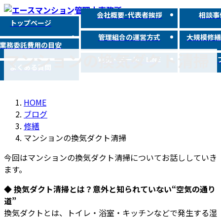
コ
ナ
会社概要･代表者挨拶
相談事
ン
ビ
トップページ
テ
ゲ
管理組合の運営方式
大規模修
ン
ー
業務委託費用の目安
マンションの換気ダクト清掃
ツ
シ
電話・メール・LINE
よくある質問
へ
ョ
ス
ン
キ
に
HOME
ッ
移
ブログ
プ
動
修繕
マンションの換気ダクト清掃
今回はマンションの換気ダクト清掃についてお話ししていき
ます。
◆ 換気ダクト清掃とは？意外と知られていない“空気の通り
道”
換気ダクトとは、トイレ・浴室・キッチンなどで発生する湿